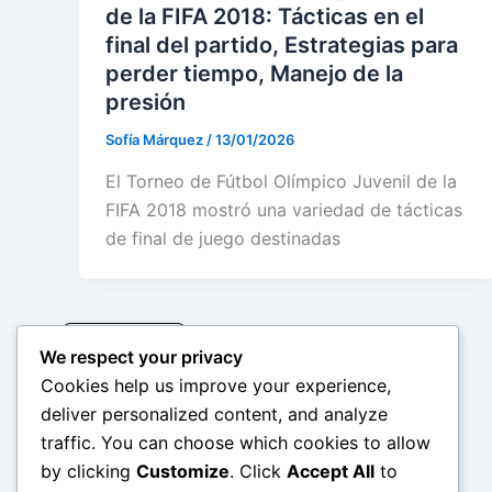
de la FIFA 2018: Tácticas en el
final del partido, Estrategias para
perder tiempo, Manejo de la
presión
Sofía Márquez
/
13/01/2026
El Torneo de Fútbol Olímpico Juvenil de la
FIFA 2018 mostró una variedad de tácticas
de final de juego destinadas
Read more
We respect your privacy
Cookies help us improve your experience,
deliver personalized content, and analyze
traffic. You can choose which cookies to allow
←
Previous
by clicking
Customize
. Click
Accept All
to