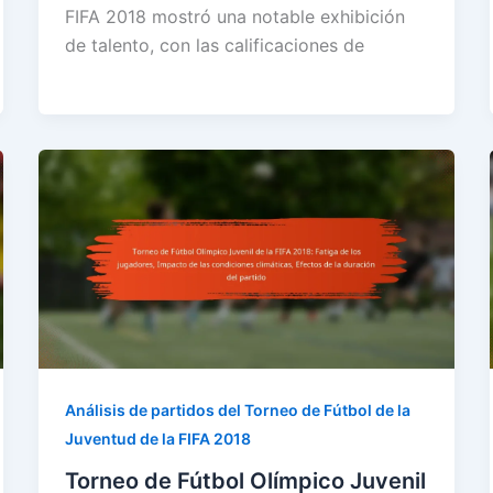
FIFA 2018 mostró una notable exhibición
de talento, con las calificaciones de
Análisis de partidos del Torneo de Fútbol de la
Juventud de la FIFA 2018
Torneo de Fútbol Olímpico Juvenil