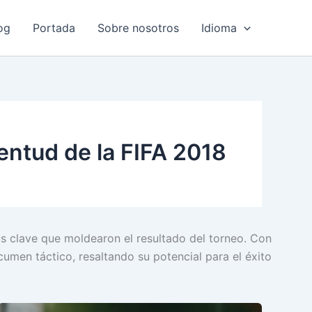
og
Portada
Sobre nosotros
Idioma
ventud de la FIFA 2018
os clave que moldearon el resultado del torneo. Con
cumen táctico, resaltando su potencial para el éxito