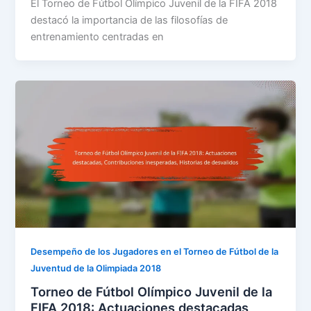
El Torneo de Fútbol Olímpico Juvenil de la FIFA 2018
destacó la importancia de las filosofías de
entrenamiento centradas en
Desempeño de los Jugadores en el Torneo de Fútbol de la
Juventud de la Olimpiada 2018
Torneo de Fútbol Olímpico Juvenil de la
FIFA 2018: Actuaciones destacadas,