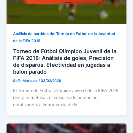
Análisis de partidos del Torneo de Fútbol de la Juventud
de la FIFA 2018
Torneo de Fútbol Olímpico Juvenil de la
FIFA 2018: Análisis de goles, Precisión
de disparos, Efectividad en jugadas a
balón parado
Sofía Márquez
/
03/02/2026
El Torneo de Fútbol Olímpico Juvenil de la FIFA 2018
destacó métricas esenciales de anotación,
enfatizando la importancia de la