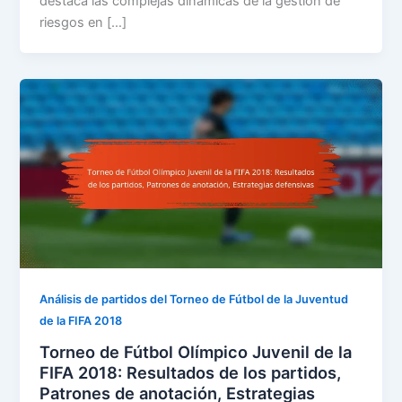
destaca las complejas dinámicas de la gestión de
riesgos en […]
Análisis de partidos del Torneo de Fútbol de la Juventud
de la FIFA 2018
Torneo de Fútbol Olímpico Juvenil de la
FIFA 2018: Resultados de los partidos,
Patrones de anotación, Estrategias