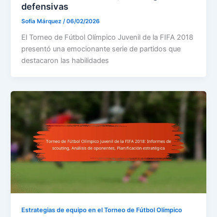
defensivas
Sofía Márquez
/
06/02/2026
El Torneo de Fútbol Olímpico Juvenil de la FIFA 2018
presentó una emocionante serie de partidos que
destacaron las habilidades
Estrategias de equipo en el Torneo de Fútbol Olímpico