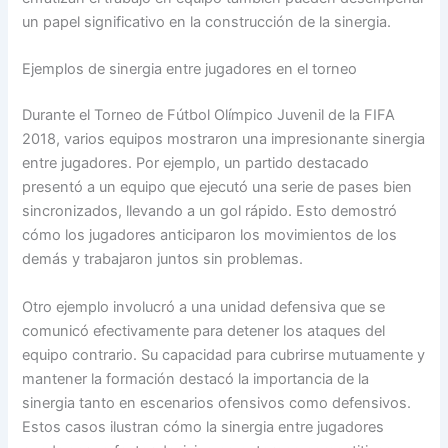
un papel significativo en la construcción de la sinergia.
Ejemplos de sinergia entre jugadores en el torneo
Durante el Torneo de Fútbol Olímpico Juvenil de la FIFA
2018, varios equipos mostraron una impresionante sinergia
entre jugadores. Por ejemplo, un partido destacado
presentó a un equipo que ejecutó una serie de pases bien
sincronizados, llevando a un gol rápido. Esto demostró
cómo los jugadores anticiparon los movimientos de los
demás y trabajaron juntos sin problemas.
Otro ejemplo involucró a una unidad defensiva que se
comunicó efectivamente para detener los ataques del
equipo contrario. Su capacidad para cubrirse mutuamente y
mantener la formación destacó la importancia de la
sinergia tanto en escenarios ofensivos como defensivos.
Estos casos ilustran cómo la sinergia entre jugadores