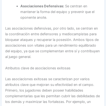
Asociaciones Defensivas:
Se centran en
mantener la forma del equipo y prevenir que el
oponente anote.
Las asociaciones defensivas, por otro lado, se centran en
la coordinación entre defensores y mediocampistas para
bloquear ataques y recuperar la posesión. Ambos tipos de
asociaciones son vitales para un rendimiento equilibrado
del equipo, ya que se complementan entre sí y contribuyen
al juego general.
Atributos clave de asociaciones exitosas
Las asociaciones exitosas se caracterizan por varios
atributos clave que mejoran su efectividad en el campo.
Primero, los jugadores deben poseer habilidades
complementarias que les permitan cubrir las debilidades de
los demás y maximizar las fortalezas. Por ejemplo, un