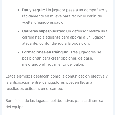
Dar y seguir:
Un jugador pasa a un compañero y
rápidamente se mueve para recibir el balón de
vuelta, creando espacio.
Carreras superpuestas:
Un defensor realiza una
carrera hacia adelante para apoyar a un jugador
atacante, confundiendo a la oposición.
Formaciones en triángulo:
Tres jugadores se
posicionan para crear opciones de pase,
mejorando el movimiento del balón.
Estos ejemplos destacan cómo la comunicación efectiva y
la anticipación entre los jugadores pueden llevar a
resultados exitosos en el campo.
Beneficios de las jugadas colaborativas para la dinámica
del equipo