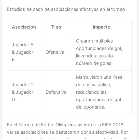
Estudios de caso de asociaciones efectivas en el torneo
Asociación
Tipo
Impacto
Crearon múltiples
Jugador A
oportunidades de gol,
& Jugador
Ofensiva
llevando a un alto
B
número de goles.
Mantuvieron una línea
Jugador C
defensiva sólida,
& Jugador
Defensiva
reduciendo las
D
oportunidades de gol
del oponente.
En el Torneo de Fútbol Olímpico Juvenil de la FIFA 2018,
varias asociaciones se destacaron por su efectividad. Por