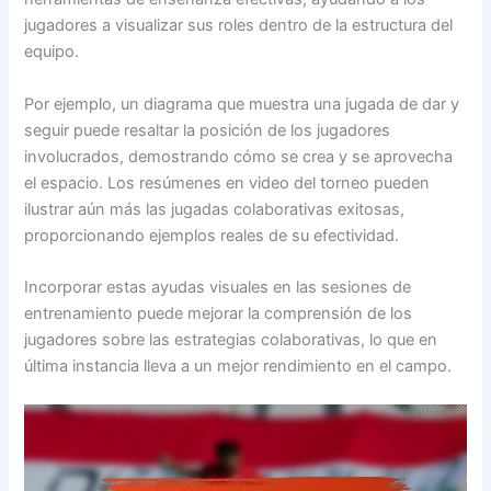
jugadores a visualizar sus roles dentro de la estructura del
equipo.
Por ejemplo, un diagrama que muestra una jugada de dar y
seguir puede resaltar la posición de los jugadores
involucrados, demostrando cómo se crea y se aprovecha
el espacio. Los resúmenes en video del torneo pueden
ilustrar aún más las jugadas colaborativas exitosas,
proporcionando ejemplos reales de su efectividad.
Incorporar estas ayudas visuales en las sesiones de
entrenamiento puede mejorar la comprensión de los
jugadores sobre las estrategias colaborativas, lo que en
última instancia lleva a un mejor rendimiento en el campo.