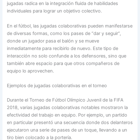
jugadas radica en la integración fluida de habilidades
individuales para lograr un objetivo colectivo.
En el fútbol, las jugadas colaborativas pueden manifestarse
de diversas formas, como los pases de “dar y seguir”,
donde un jugador pasa el balón y se mueve
inmediatamente para recibirlo de nuevo. Este tipo de
interacción no solo confunde a los defensores, sino que
también abre espacio para que otros compañeros de
equipo lo aprovechen.
Ejemplos de jugadas colaborativas en el torneo
Durante el Torneo de Fútbol Olímpico Juvenil de la FIFA
2018, varias jugadas colaborativas notables mostraron la
efectividad del trabajo en equipo. Por ejemplo, un partido
en particular presentó una secuencia donde dos delanteros
ejecutaron una serie de pases de un toque, llevando a un
tiro bien colocado a la portería.