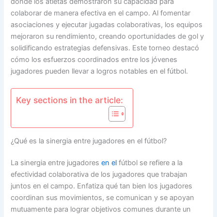
donde los atletas demostraron su capacidad para
colaborar de manera efectiva en el campo. Al fomentar
asociaciones y ejecutar jugadas colaborativas, los equipos
mejoraron su rendimiento, creando oportunidades de gol y
solidificando estrategias defensivas. Este torneo destacó
cómo los esfuerzos coordinados entre los jóvenes
jugadores pueden llevar a logros notables en el fútbol.
Key sections in the article:
¿Qué es la sinergia entre jugadores en el fútbol?
La sinergia entre jugadores
en el
fútbol se refiere a la
efectividad colaborativa de los jugadores que trabajan
juntos en el campo. Enfatiza qué tan bien los jugadores
coordinan sus movimientos, se comunican y se apoyan
mutuamente para lograr objetivos comunes durante un