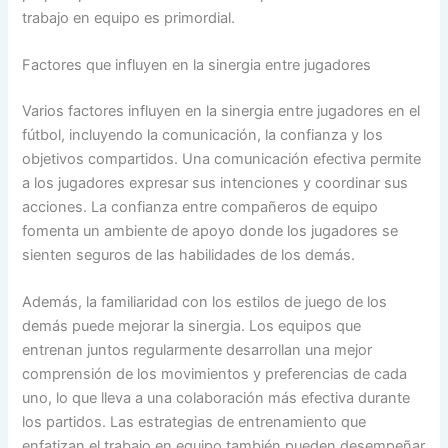
trabajo en equipo es primordial.
Factores que influyen en la sinergia entre jugadores
Varios factores influyen en la sinergia entre jugadores en el
fútbol, incluyendo la comunicación, la confianza y los
objetivos compartidos. Una comunicación efectiva permite
a los jugadores expresar sus intenciones y coordinar sus
acciones. La confianza entre compañeros de equipo
fomenta un ambiente de apoyo donde los jugadores se
sienten seguros de las habilidades de los demás.
Además, la familiaridad con los estilos de juego de los
demás puede mejorar la sinergia. Los equipos que
entrenan juntos regularmente desarrollan una mejor
comprensión de los movimientos y preferencias de cada
uno, lo que lleva a una colaboración más efectiva durante
los partidos. Las estrategias de entrenamiento que
enfatizan el trabajo en equipo también pueden desempeñar