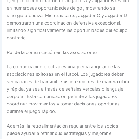
ejemplo, la combinación de Jugador A y Jugador B resultó
en numerosas oportunidades de gol, mostrando su
sinergia ofensiva. Mientras tanto, Jugador C y Jugador D
demostraron una coordinación defensiva excepcional,
limitando significativamente las oportunidades del equipo
contrario.
Rol de la comunicación en las asociaciones
La comunicación efectiva es una piedra angular de las
asociaciones exitosas en el fútbol. Los jugadores deben
ser capaces de transmitir sus intenciones de manera clara
y rápida, ya sea a través de señales verbales o lenguaje
corporal. Esta comunicación permite a los jugadores
coordinar movimientos y tomar decisiones oportunas
durante el juego rápido.
Además, la retroalimentación regular entre los socios
puede ayudar a refinar sus estrategias y mejorar el