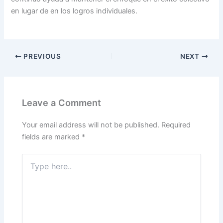
en lugar de en los logros individuales.
PREVIOUS
NEXT
Leave a Comment
Your email address will not be published.
Required
fields are marked
*
Type
here..