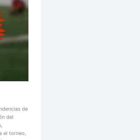
endencias de
ón del
,
 el torneo,