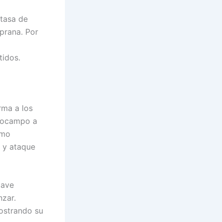
tasa de
mprana. Por
tidos.
rma a los
diocampo a
omo
 y ataque
lave
nzar.
mostrando su