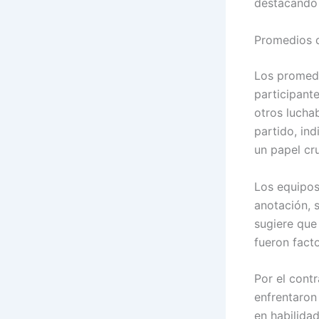
destacando e
Promedios d
Los promedi
participant
otros lucha
partido, in
un papel cru
Los equipos
anotación, 
sugiere que 
fueron facto
Por el cont
enfrentaron
en habilidad