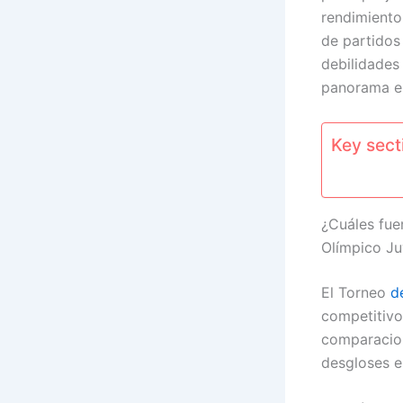
rendimiento
de partidos 
debilidades
panorama en
Key secti
¿Cuáles fue
Olímpico Ju
El Torneo
d
competitivo
comparacion
desgloses es