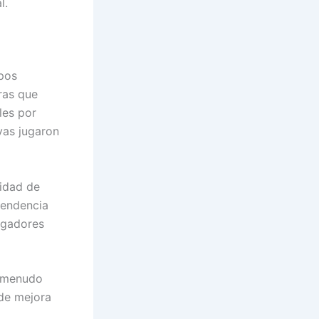
l.
ipos
ras que
les por
vas jugaron
idad de
tendencia
jugadores
a menudo
 de mejora