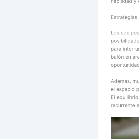
habilidad y
Estrategias
Los equipos
posibilidad
para interr
balón en ár
oportunidad
Además, muc
el espacio p
El equilibri
recurrente 