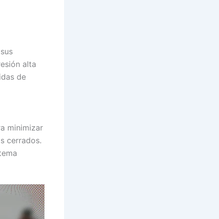
 sus
esión alta
idas de
a minimizar
os cerrados.
 tema