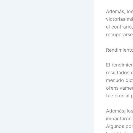
Además, los
victorias má
el contrari
recuperarse
Rendimiento
El rendimie
resultados 
menudo dict
ofensivamen
fue crucial 
Además, los
impactaron 
Algunos por