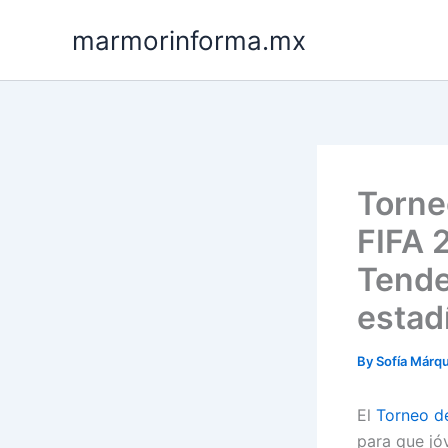
Skip
marmorinforma.mx
to
content
Torne
FIFA 
Tende
estad
By
Sofía Márq
El
Torneo de
para que jó