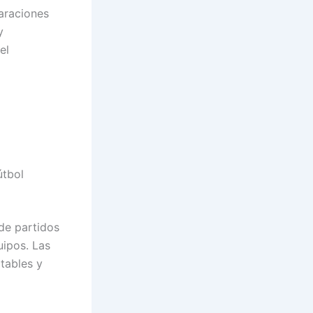
araciones
y
el
útbol
de partidos
uipos. Las
tables y