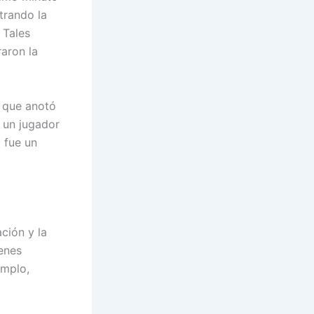
trando la
 Tales
aron la
o que anotó
 un jugador
a fue un
ción y la
enes
emplo,
a