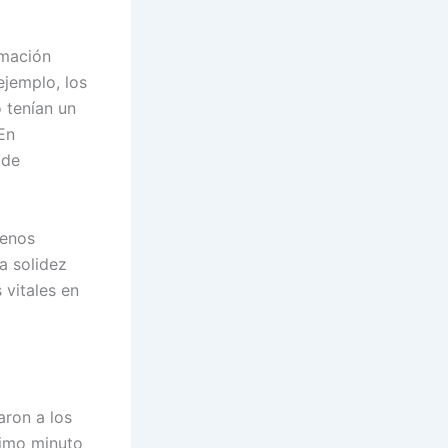
rmación
ejemplo, los
 tenían un
 En
 de
menos
a solidez
 vitales en
ron a los
ltimo minuto