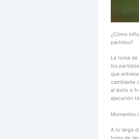
¿Cómo influ
partidos?
La toma de 
los partidos
que entrena
cambiante d
el éxito o f
ejecución tá
Momentos cl
A lo largo 
toma de dec