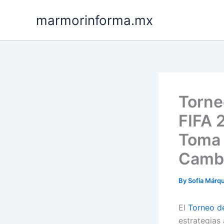
Skip
marmorinforma.mx
to
content
Torne
FIFA 
Toma 
Cambi
By
Sofía Márq
El
Torneo de
estrategias