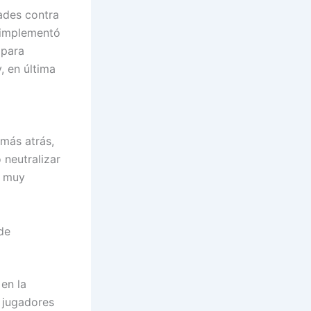
tades contra
 implementó
 para
, en última
más atrás,
 neutralizar
o muy
de
 en la
s jugadores