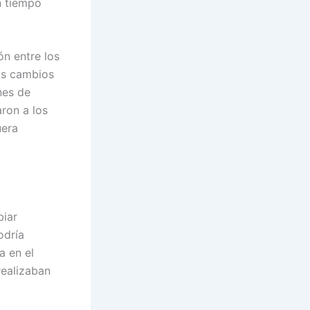
n tiempo
ón entre los
us cambios
nes de
ron a los
uera
biar
odría
a en el
realizaban