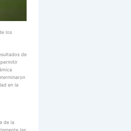
de los
esultados de
 permitir
námica
eterminaron
dad en la
a de la
ntemente las