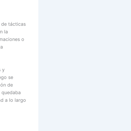
 de tácticas
n la
rmaciones o
ra
 y
ego se
ión de
e quedaba
ad a lo largo