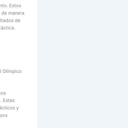
nto. Estos
r de manera
ultados de
táctica.
l Olímpico
pos
. Estas
ácticos y
ipos