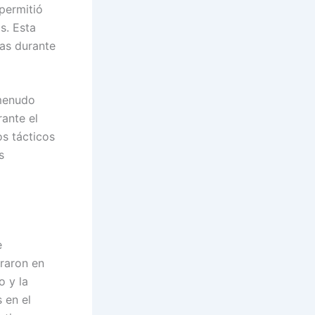
permitió
s. Esta
as durante
 menudo
ante el
os tácticos
s
e
traron en
o y la
 en el