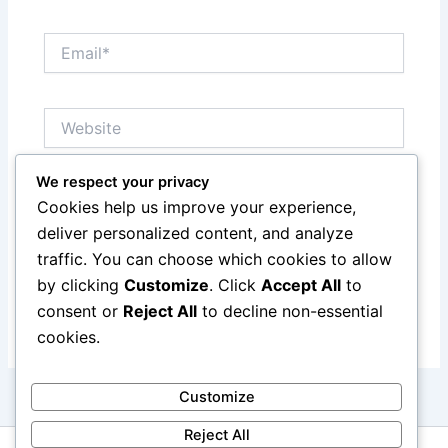
Email*
Website
We respect your privacy
Save my name, email, and website in this browser
Cookies help us improve your experience,
for the next time I comment.
deliver personalized content, and analyze
traffic. You can choose which cookies to allow
by clicking
Customize
. Click
Accept All
to
consent or
Reject All
to decline non-essential
cookies.
Customize
Reject All