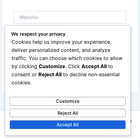
Website
We respect your privacy
Save my name, email, and website in this browser
Cookies help us improve your experience,
for the next time I comment.
deliver personalized content, and analyze
traffic. You can choose which cookies to allow
by clicking
Customize
. Click
Accept All
to
consent or
Reject All
to decline non-essential
cookies.
Customize
Reject All
Copyright © 2026 marmorinforma.mx | Powered by
Astra
Accept All
WordPress Theme