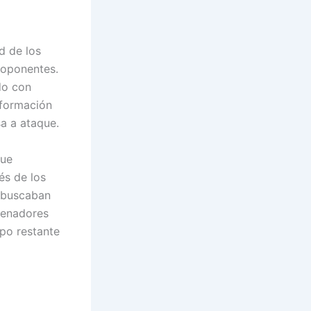
d de los
 oponentes.
do con
 formación
sa a ataque.
que
és de los
e buscaban
renadores
po restante