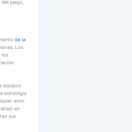
 del juego,
imiento
de la
sivas. Los
 los
mación
os equipos
a estrategia
quier error.
rabajo en
ran sus