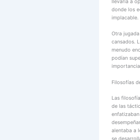
llevaría a 
donde los e
implacable.
Otra jugada
cansados. L
menudo enco
podían supe
importancia 
Filosofías 
Las filosofí
de las táct
enfatizaban
desempeñars
alentaba a 
se desarroll