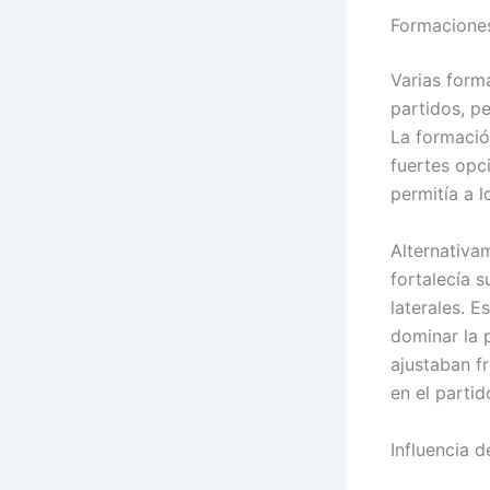
Formaciones
Varias form
partidos, p
La formació
fuertes opc
permitía a 
Alternativa
fortalecía 
laterales. 
dominar la 
ajustaban f
en el partid
Influencia d