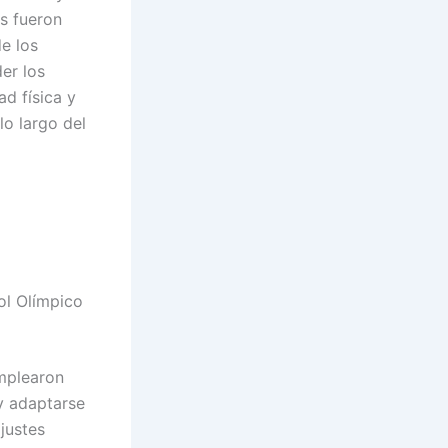
es fueron
de los
er los
ad física y
lo largo del
ol Olímpico
emplearon
y adaptarse
justes