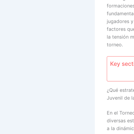
formaciones
fundamentale
jugadores y
factores que
la tensión 
torneo.
Key secti
¿Qué estrat
Juvenil de l
En el Torn
diversas es
a la dinámi