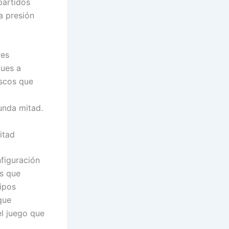
partidos
a presión
res
ques a
escos que
gunda mitad.
itad
nfiguración
es que
uipos
que
el juego que