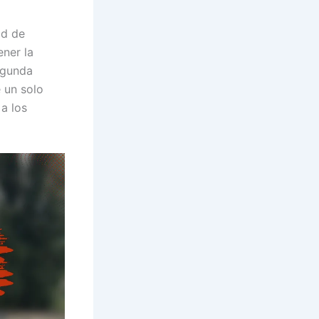
ad de
ener la
egunda
 un solo
a los