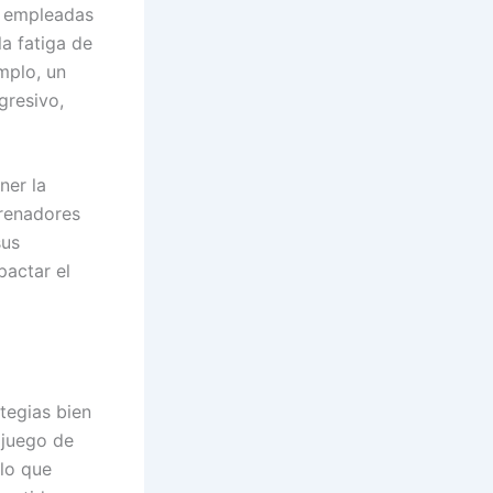
as empleadas
a fatiga de
mplo, un
gresivo,
ner la
trenadores
sus
pactar el
tegias bien
 juego de
 lo que