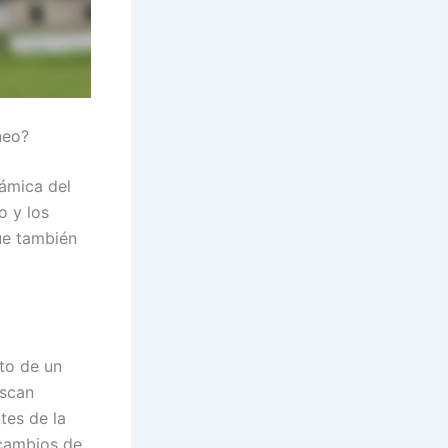
neo?
námica del
o y los
ue también
nto de un
uscan
tes de la
 cambios de