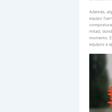
Además, alg
equipo fuer
compostura 
mitad, dond
momento. En
equipos a e