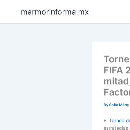
Skip
marmorinforma.mx
to
content
Torne
FIFA 
mitad
Facto
By
Sofía Márq
El
Torneo de
estrategias