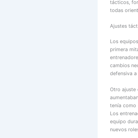
tácticos, f
todas orien
Ajustes tác
Los equipos
primera mit
entrenadore
cambios nec
defensiva a
Otro ajuste
aumentaban 
tenía como o
Los entrena
equipo dura
nuevos role